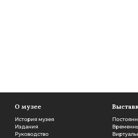
О музее
Выстав
История музея
Постоянн
Издания
Временны
Руководство
Виртуаль